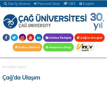
Site İçi Arama
Personel Girişi
UBS
English
Online İletişim
Çağ'ın Dergisi
Kalite Bülteni
Adaylara Bilgi
Haber listesi
Çağ'da Ulaşım