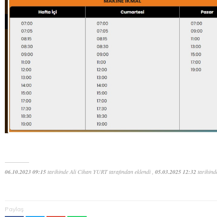
06.10.2023 09:15
tarihinde Ali Cihan YURT tarafından eklendi ,
05.03.2025 12:32
tarihind
Paylaş