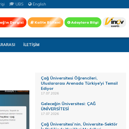
işi
UBS
English
ağ'ın Dergisi
Kalite Bülteni
Adaylara Bilgi
ARARASI
İLETİŞİM
Çağ Üniversitesi Öğrencileri,
Uluslararası Arenada Türkiye'yi Temsil
Ediyor
17.07.2026
Geleceğin Üniversitesi: ÇAĞ
ÜNİVERSİTESİ
17.07.2026
Çağ Üniversitesi’nin, Üniversite-Sektör