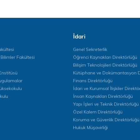
İdari
kültesi
Genel Sekreterlik
 Bilimler Fakültesi
Öğrenci Kaynakları Direktörlüğü
Bilişim Teknolojileri Direktörlüğü
Enstitüsü
Kütüphane ve Dokümantasyon Di
ygulamalar
Finans Direktörlüğü
Yüksekokulu
İdari ve Kurumsal İlişkiler Direktö
kulu
İnsan Kaynakları Direktörlüğü
Yapı İşleri ve Teknik Direktörlüğü
Özel Kalem Direktörlüğü
Koruma ve Güvenlik Direktörlüğü
Hukuk Müşavirliği