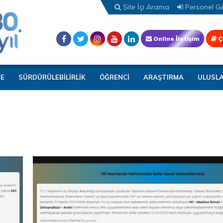
Site İçi Arama
Personel Gir
Online İletişim
Ç
TE
SÜRDÜRÜLEBİLİRLİK
ÖĞRENCİ
ARAŞTIRMA
ULUSL