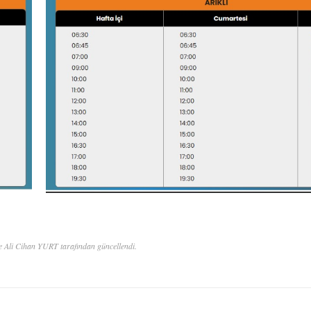
e Ali Cihan YURT tarafından güncellendi.