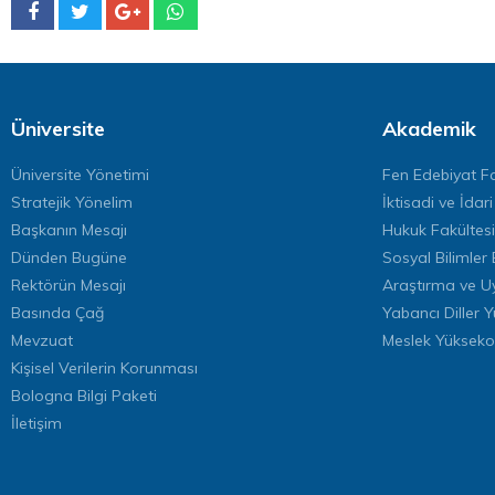
Üniversite
Akademik
Üniversite Yönetimi
Fen Edebiyat Fa
Stratejik Yönelim
İktisadi ve İdari
Başkanın Mesajı
Hukuk Fakültesi
Dünden Bugüne
Sosyal Bilimler 
Rektörün Mesajı
Araştırma ve U
Basında Çağ
Yabancı Diller 
Mevzuat
Meslek Yükseko
Kişisel Verilerin Korunması
Bologna Bilgi Paketi
İletişim