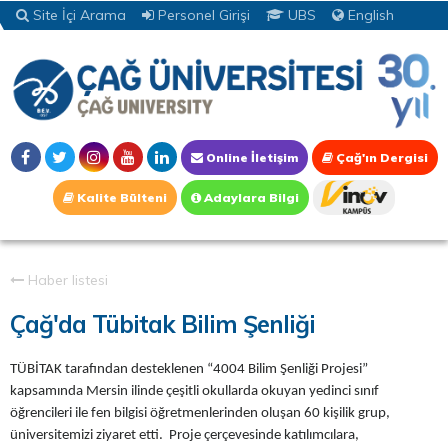
Site İçi Arama
Personel Girişi
UBS
English
Online İletişim
Çağ'ın Dergisi
Kalite Bülteni
Adaylara Bilgi
Haber listesi
Çağ'da Tübitak Bilim Şenliği
TÜBİTAK tarafından desteklenen “4004 Bilim Şenliği Projesi”
kapsamında Mersin ilinde çeşitli okullarda okuyan yedinci sınıf
öğrencileri ile fen bilgisi öğretmenlerinden oluşan 60 kişilik grup,
üniversitemizi ziyaret etti. Proje çerçevesinde katılımcılara,