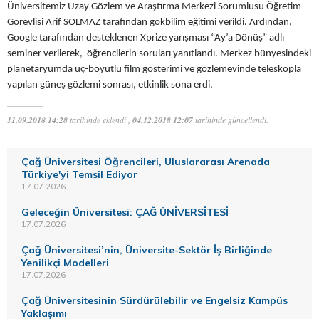
Üniversitemiz Uzay Gözlem ve Araştırma Merkezi Sorumlusu Öğretim
Görevlisi Arif SOLMAZ tarafından gökbilim eğitimi verildi. Ardından,
Google tarafından desteklenen Xprize yarışması “Ay’a Dönüş” adlı
seminer verilerek, öğrencilerin soruları yanıtlandı. Merkez bünyesindeki
planetaryumda üç-boyutlu film gösterimi ve gözlemevinde teleskopla
yapılan güneş gözlemi sonrası, etkinlik sona erdi.
11.09.2018 14:28
tarihinde eklendi ,
04.12.2018 12:07
tarihinde güncellendi.
Çağ Üniversitesi Öğrencileri, Uluslararası Arenada
Türkiye'yi Temsil Ediyor
17.07.2026
Geleceğin Üniversitesi: ÇAĞ ÜNİVERSİTESİ
17.07.2026
Çağ Üniversitesi’nin, Üniversite-Sektör İş Birliğinde
Yenilikçi Modelleri
17.07.2026
Çağ Üniversitesinin Sürdürülebilir ve Engelsiz Kampüs
Yaklaşımı