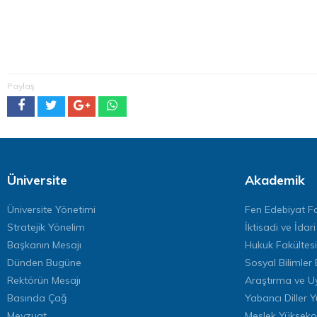
Paylaş
Üniversite
Akademik
Üniversite Yönetimi
Fen Edebiyat Fa
Stratejik Yönelim
İktisadi ve İdari
Başkanın Mesajı
Hukuk Fakültesi
Dünden Bugüne
Sosyal Bilimler 
Rektörün Mesajı
Araştırma ve U
Basında Çağ
Yabancı Diller 
Mevzuat
Meslek Yükseko