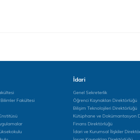
İdari
kültesi
Genel Sekreterlik
 Bilimler Fakültesi
Öğrenci Kaynakları Direktörlüğü
Bilişim Teknolojileri Direktörlüğü
Enstitüsü
Kütüphane ve Dokümantasyon Di
ygulamalar
Finans Direktörlüğü
Yüksekokulu
İdari ve Kurumsal İlişkiler Direktö
kulu
İnsan Kaynakları Direktörlüğü