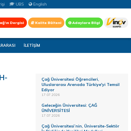
işi
UBS
English
ağ'ın Dergisi
Kalite Bülteni
Adaylara Bilgi
ARARASI
İLETİŞİM
İH-
Çağ Üniversitesi Öğrencileri,
Uluslararası Arenada Türkiye'yi Temsil
Ediyor
17.07.2026
Geleceğin Üniversitesi: ÇAĞ
ÜNİVERSİTESİ
17.07.2026
Çağ Üniversitesi’nin, Üniversite-Sektör