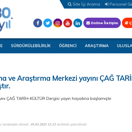
Site İçi Arama
Personel Gir
Online İletişim
Ç
TE
SÜRDÜRÜLEBİLİRLİK
ÖĞRENCİ
ARAŞTIRMA
ULUSL
lama ve Araştırma Merkezi yayını ÇAĞ TAR
ır.
ayını ÇAĞ TARİH-KÜLTÜR Dergisi yayın hayatına başlamıştır.
i tarafından eklendi ,
05.03.2025 12:32
tarihinde güncellendi.