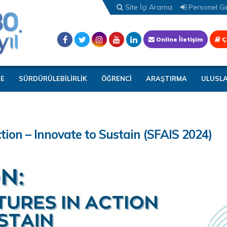
Site İçi Arama
Personel Gir
Online İletişim
Ç
TE
SÜRDÜRÜLEBİLİRLİK
ÖĞRENCİ
ARAŞTIRMA
ULUSL
tion – Innovate to Sustain (SFAIS 2024)