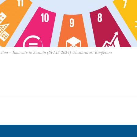
ction – Innovate to Sustain (SFAIS 2024) Uluslararası Konferans