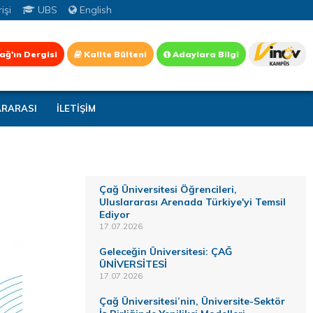
işi
UBS
English
ağ'ın Dergisi
Kalite Bülteni
Adaylara Bilgi
ARARASI
İLETİŞİM
Çağ Üniversitesi Öğrencileri,
Uluslararası Arenada Türkiye'yi Temsil
Ediyor
17.07.2026
Geleceğin Üniversitesi: ÇAĞ
ÜNİVERSİTESİ
17.07.2026
Çağ Üniversitesi’nin, Üniversite-Sektör