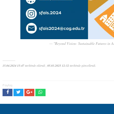
"Beyond Vision: Sustainable Futures in A
15.04.2024 15:47
tarihinde eklendi ,
05.03.2025 12:32
tarihinde güncellendi.
Paylaş