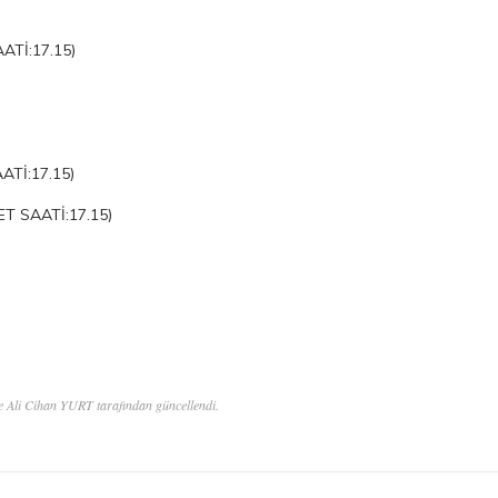
Tİ:17.15)
Tİ:17.15)
T SAATİ:17.15)
e Ali Cihan YURT tarafından güncellendi.