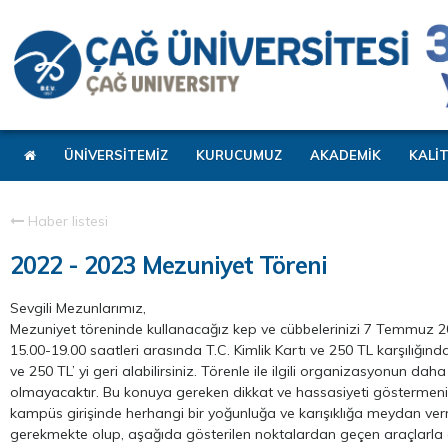
ÜNİVERSİTEMİZ
KURUCUMUZ
AKADEMİK
KALİ
Haber listesi
2022 - 2023 Mezuniyet Töreni
Sevgili Mezunlarımız,
Mezuniyet töreninde kullanacağız kep ve cübbelerinizi 7 Temmuz 202
15.00-19.00 saatleri arasında T.C. Kimlik Kartı ve 250 TL karşılığında
ve 250 TL’ yi geri alabilirsiniz. Törenle ile ilgili organizasyonun d
olmayacaktır. Bu konuya gereken dikkat ve hassasiyeti göstermenizi
kampüs girişinde herhangi bir yoğunluğa ve karışıklığa meydan verm
gerekmekte olup, aşağıda gösterilen noktalardan geçen araçlarla