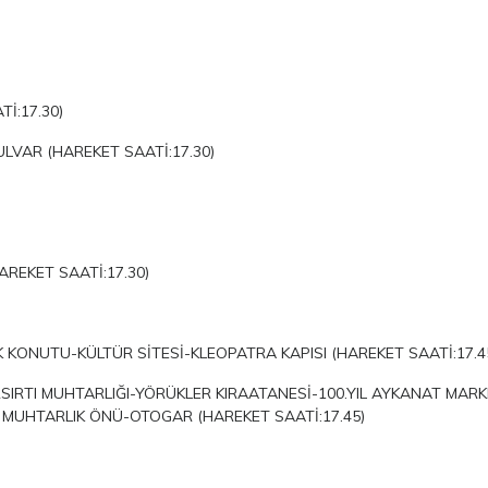
İ:17.30)
LVAR (HAREKET SAATİ:17.30)
REKET SAATİ:17.30)
ONUTU-KÜLTÜR SİTESİ-KLEOPATRA KAPISI (HAREKET SAATİ:17.4
RSIRTI MUHTARLIĞI-YÖRÜKLER KIRAATANESİ-100.YIL AYKANAT MAR
 MUHTARLIK ÖNÜ-OTOGAR (HAREKET SAATİ:17.45)