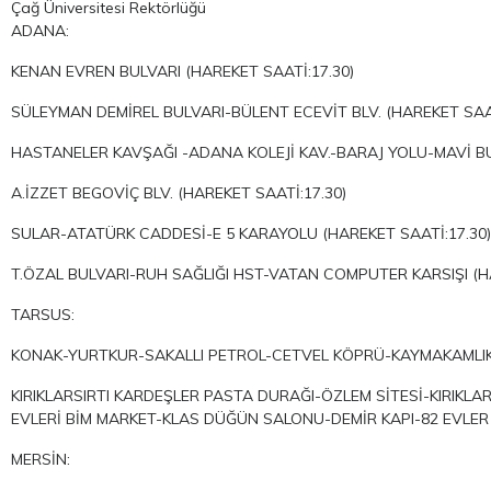
Çağ Üniversitesi Rektörlüğü
ADANA:
KENAN EVREN BULVARI (HAREKET SAATİ:17.30)
SÜLEYMAN DEMİREL BULVARI-BÜLENT ECEVİT BLV. (HAREKET SAAT
HASTANELER KAVŞAĞI -ADANA KOLEJİ KAV.-BARAJ YOLU-MAVİ BU
A.İZZET BEGOVİÇ BLV. (HAREKET SAATİ:17.30)
SULAR-ATATÜRK CADDESİ-E 5 KARAYOLU (HAREKET SAATİ:17.30)
T.ÖZAL BULVARI-RUH SAĞLIĞI HST-VATAN COMPUTER KARSIŞI (HA
TARSUS:
KONAK-YURTKUR-SAKALLI PETROL-CETVEL KÖPRÜ-KAYMAKAMLIK K
KIRIKLARSIRTI KARDEŞLER PASTA DURAĞI-ÖZLEM SİTESİ-KIRIKLA
EVLERİ BİM MARKET-KLAS DÜĞÜN SALONU-DEMİR KAPI-82 EVLER
MERSİN: