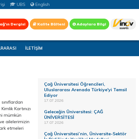
işi
UBS
English
ağ'ın Dergisi
Kalite Bülteni
Adaylara Bilgi
ARARASI
İLETİŞİM
Çağ Üniversitesi Öğrencileri,
Uluslararası Arenada Türkiye'yi Temsil
Ediyor
17.07.2026
 sınıflardan
Kimlik Kartınızı
Geleceğin Üniversitesi: ÇAĞ
mini mümkün
ÜNİVERSİTESİ
e ailelerimizin
17.07.2026
ark etmeleri
Çağ Üniversitesi’nin, Üniversite-Sektör