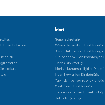
İdari
kültesi
Genel Sekreterlik
 Bilimler Fakültesi
Öğrenci Kaynakları Direktörlüğü
Bilişim Teknolojileri Direktörlüğü
Enstitüsü
Kütüphane ve Dokümantasyon Di
ygulamalar
Finans Direktörlüğü
Yüksekokulu
İdari ve Kurumsal İlişkiler Direktö
kulu
İnsan Kaynakları Direktörlüğü
Yapı İşleri ve Teknik Direktörlüğü
Özel Kalem Direktörlüğü
Koruma ve Güvenlik Direktörlüğü
Hukuk Müşavirliği