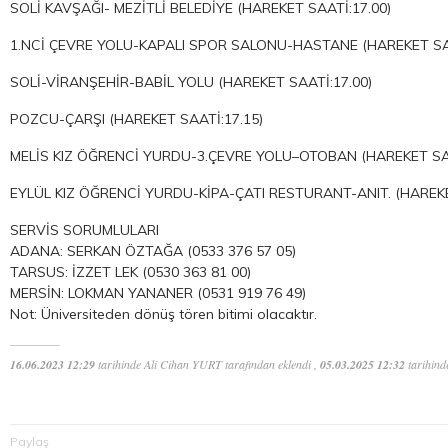
SOLİ KAVŞAĞI- MEZİTLİ BELEDİYE (HAREKET SAATİ:17.00)
1.NCİ ÇEVRE YOLU-KAPALI SPOR SALONU-HASTANE (HAREKET SAA
SOLİ-VİRANŞEHİR-BABİL YOLU (HAREKET SAATİ:17.00)
POZCU-ÇARŞI (HAREKET SAATİ:17.15)
MELİS KIZ ÖĞRENCİ YURDU-3.ÇEVRE YOLU–OTOBAN (HAREKET SAA
EYLÜL KIZ ÖĞRENCİ YURDU-KİPA-ÇATI RESTURANT-ANIT. (HAREKE
SERVİS SORUMLULARI
ADANA: SERKAN ÖZTAĞA (0533 376 57 05)
TARSUS: İZZET LEK (0530 363 81 00)
MERSİN: LOKMAN YANANER (0531 919 76 49)
Not: Üniversiteden dönüş tören bitimi olacaktır.
16.06.2023 12:29
tarihinde Ali Cihan YURT tarafından eklendi ,
05.03.2025 12:32
tarihind
Paylaş