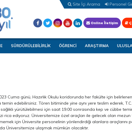
Site İçi Arama
Personel Gir
Online İletişim
Ç
TE
SÜRDÜRÜLEBİLİRLİK
ÖĞRENCİ
ARAŞTIRMA
ULUSL
3 Cuma günü, Hazırlık Okulu koridorunda her fakülte için belirlenen
 temin edebilirsiniz. Tören bitiminde yine aynı yere teslim ederek, T.C. 
aha sağlıklı yürütülebilmesi için saat 19.00 sonrasında kep ve cübbe te
 rica ediyoruz. Üniversitemize özel araçları ile gelecek olan mezun v
emek için Üniversite personelinin yönlendirdiği alanlara araçlarını p
 da Üniversitemize ulaşmak mümkün olacaktır.