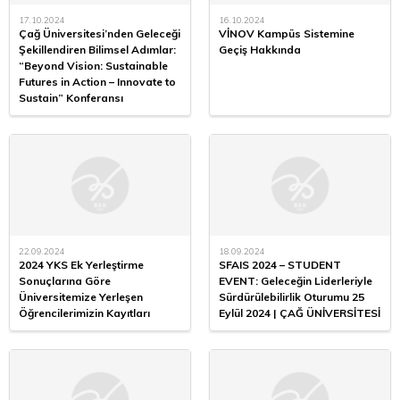
17.10.2024
16.10.2024
Çağ Üniversitesi’nden Geleceği
VİNOV Kampüs Sistemine
Şekillendiren Bilimsel Adımlar:
Geçiş Hakkında
“Beyond Vision: Sustainable
Futures in Action – Innovate to
Sustain” Konferansı
22.09.2024
18.09.2024
2024 YKS Ek Yerleştirme
SFAIS 2024 – STUDENT
Sonuçlarına Göre
EVENT: Geleceğin Liderleriyle
Üniversitemize Yerleşen
Sürdürülebilirlik Oturumu 25
Öğrencilerimizin Kayıtları
Eylül 2024 | ÇAĞ ÜNİVERSİTESİ