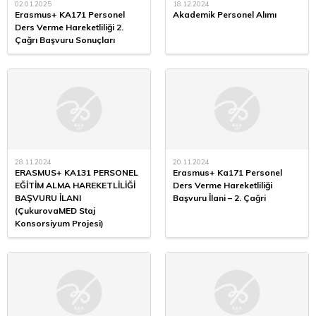
02.01.2025
18.12.2024
Erasmus+ KA171 Personel
Akademik Personel Alımı
Ders Verme Hareketliliği 2.
Çağrı Başvuru Sonuçları
28.11.2024
20.11.2024
ERASMUS+ KA131 PERSONEL
Erasmus+ Ka171 Personel
EĞİTİM ALMA HAREKETLİLİĞİ
Ders Verme Hareketliliği
BAŞVURU İLANI
Başvuru İlani – 2. Çağri
(ÇukurovaMED Staj
Konsorsiyum Projesi)