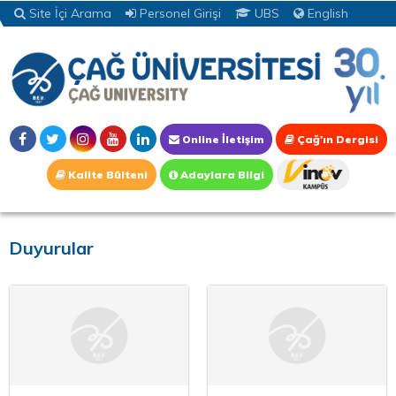
Site İçi Arama
Personel Girişi
UBS
English
Online İletişim
Çağ'ın Dergisi
Kalite Bülteni
Adaylara Bilgi
Duyurular