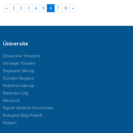
«
1
2
3
4
5
6
7
8
»
Üniversite
Üniversite Yönetimi
Stratejik Yönelim
Başkanın Mesajı
Dünden Bugüne
Rektörün Mesajı
Basında Çağ
Mevzuat
Kişisel Verilerin Korunması
Bologna Bilgi Paketi
İletişim