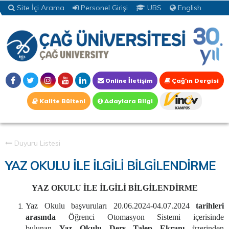
Site İçi Arama
Personel Girişi
UBS
English
Online İletişim
Çağ'ın Dergisi
Kalite Bülteni
Adaylara Bilgi
Duyuru Listesi
YAZ OKULU İLE İLGİLİ BİLGİLENDİRME
YAZ OKULU İLE İLGİLİ BİLGİLENDİRME
Yaz Okulu başvuruları
20.06.2024-04.07.2024
tarihleri
arasında
Öğrenci Otomasyon Sistemi içerisinde
bulunan
Yaz Okulu Ders Talep Ekranı
üzerinden