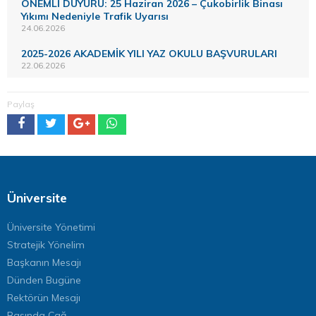
ÖNEMLİ DUYURU: 25 Haziran 2026 – Çukobirlik Binası
Yıkımı Nedeniyle Trafik Uyarısı
24.06.2026
2025-2026 AKADEMİK YILI YAZ OKULU BAŞVURULARI
22.06.2026
Paylaş
Üniversite
Üniversite Yönetimi
Stratejik Yönelim
Başkanın Mesajı
Dünden Bugüne
Rektörün Mesajı
Basında Çağ