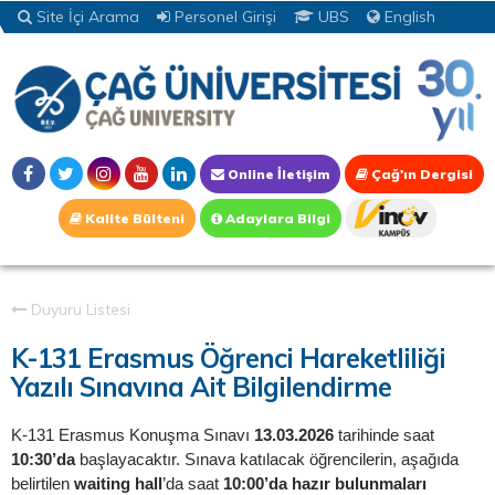
Site İçi Arama
Personel Girişi
UBS
English
Online İletişim
Çağ'ın Dergisi
Kalite Bülteni
Adaylara Bilgi
Duyuru Listesi
K-131 Erasmus Öğrenci Hareketliliği
Yazılı Sınavına Ait Bilgilendirme
K-131 Erasmus Konuşma Sınavı
13.03.2026
tarihinde saat
10:30’da
başlayacaktır. Sınava katılacak öğrencilerin, aşağıda
belirtilen
waiting hall
’da saat
10:00’da hazır bulunmaları