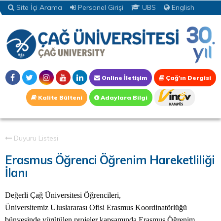
Site İçi Arama
Personel Girişi
UBS
English
Online İletişim
Çağ'ın Dergisi
Kalite Bülteni
Adaylara Bilgi
Duyuru Listesi
Erasmus Öğrenci Öğrenim Hareketliliği
İlanı
Değerli Çağ Üniversitesi Öğrencileri,
Üniversitemiz Uluslararası Ofisi Erasmus Koordinatörlüğü
bünyesinde yürütülen projeler kapsamında Erasmus Öğrenim