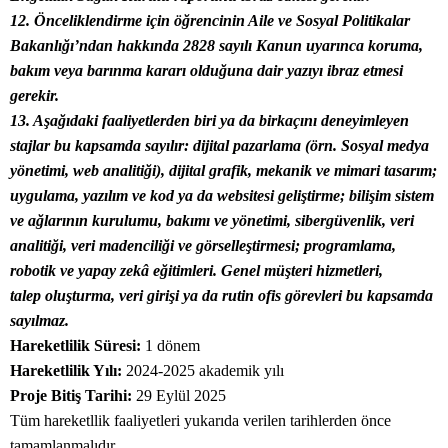
12. Önceliklendirme için öğrencinin Aile ve Sosyal Politikalar
Bakanlığı’ndan hakkında 2828 sayılı Kanun uyarınca koruma,
bakım veya barınma kararı olduğuna dair yazıyı ibraz etmesi
gerekir.
13. Aşağıdaki faaliyetlerden biri ya da birkaçını deneyimleyen
stajlar bu kapsamda sayılır: dijital pazarlama (örn. Sosyal medya
yönetimi, web analitiği), dijital grafik, mekanik ve mimari tasarım;
uygulama, yazılım ve kod ya da websitesi geliştirme; bilişim sistem
ve ağlarının kurulumu, bakımı ve yönetimi, sibergüvenlik, veri
analitiği, veri madenciliği ve görselleştirmesi; programlama,
robotik ve yapay zekâ eğitimleri. Genel müşteri hizmetleri,
talep oluşturma, veri girişi ya da rutin ofis görevleri bu kapsamda
sayılmaz.
Hareketlilik Süresi:
1 dönem
Hareketlilik Yılı:
2024-2025 akademik yılı
Proje Bitiş Tarihi:
29 Eylül 2025
Tüm hareketllik faaliyetleri yukarıda verilen tarihlerden önce
tamamlanmalıdır.