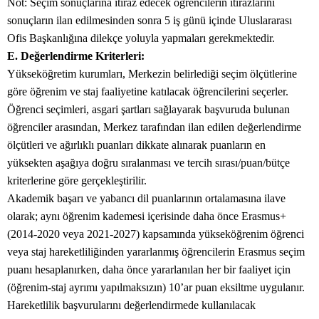
Not: Seçim sonuçlarına itiraz edecek öğrencilerin itirazlarını
sonuçların ilan edilmesinden sonra 5 iş günü içinde Uluslararası
Ofis Başkanlığına dilekçe yoluyla yapmaları gerekmektedir.
E. Değerlendirme Kriterleri:
Yükseköğretim kurumları, Merkezin belirlediği seçim ölçütlerine
göre öğrenim ve staj faaliyetine katılacak öğrencilerini seçerler.
Öğrenci seçimleri, asgari şartları sağlayarak başvuruda bulunan
öğrenciler arasından, Merkez tarafından ilan edilen değerlendirme
ölçütleri ve ağırlıklı puanları dikkate alınarak puanların en
yüksekten aşağıya doğru sıralanması ve tercih sırası/puan/bütçe
kriterlerine göre gerçekleştirilir.
Akademik başarı ve yabancı dil puanlarının ortalamasına ilave
olarak; aynı öğrenim kademesi içerisinde daha önce Erasmus+
(2014-2020 veya 2021-2027) kapsamında yükseköğrenim öğrenci
veya staj hareketliliğinden yararlanmış öğrencilerin Erasmus seçim
puanı hesaplanırken, daha önce yararlanılan her bir faaliyet için
(öğrenim-staj ayrımı yapılmaksızın) 10’ar puan eksiltme uygulanır.
Hareketlilik başvurularını değerlendirmede kullanılacak