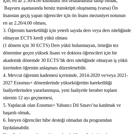
için; en az 2.50/4.00 kümülatif not ortalamasına sahip olmak,
Başvuru aşamasında henüz transkripti oluşmamış (varsa) Ön
lisanstan geçiş yapan öğrenciler için ön lisans mezuniyet notunun
en az 2.20/4.00 olması,
3. Öğrenim hareketliliği için yeterli sayıda ders veya ders niteliğinde
olmayan ECTS kredi yükü olması
(1 dönem için 30 ECTS) Ders yükü bulunmayan, örneğin tez
dönemine geçen yüksek lisans ve doktora öğrencileri için bir
akademik dönemde 30 ECTS’lik ders niteliğinde olmayan iş yükü
üzerinden öğrenim anlaşması düzenlenebilir.
4. Mevcut öğrenim kademesi içerisinde, 2014-2020 ve/veya 2021-
2027 Erasmus+ dönemlerinde yükseköğretim hareketliliği
faaliyetlerinden yararlanmışsa, yeni faaliyetle beraber toplam
sürenin 12 ayı geçmemesi,
5. Yapılacak olan Erasmus+ Yabancı Dil Sınavı’na katılmak ve
başarılı olmak,
6. İsteyen öğrenciler hibe desteği olmadan da programdan
faydalanabilir.