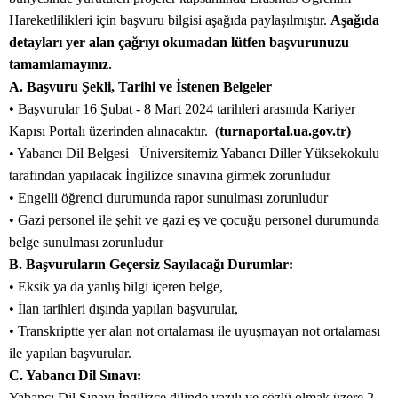
Hareketlilikleri için başvuru bilgisi aşağıda paylaşılmıştır.
Aşağıda
detayları yer alan çağrıyı okumadan lütfen başvurunuzu
tamamlamayınız.
A. Başvuru Şekli, Tarihi ve İstenen Belgeler
• Başvurular 16 Şubat - 8 Mart 2024 tarihleri arasında Kariyer
Kapısı Portalı üzerinden alınacaktır. (
turnaportal.ua.gov.tr)
• Yabancı Dil Belgesi –Üniversitemiz Yabancı Diller Yüksekokulu
tarafından yapılacak İngilizce sınavına girmek zorunludur
• Engelli öğrenci durumunda rapor sunulması zorunludur
• Gazi personel ile şehit ve gazi eş ve çocuğu personel durumunda
belge sunulması zorunludur
B. Başvuruların Geçersiz Sayılacağı Durumlar:
• Eksik ya da yanlış bilgi içeren belge,
• İlan tarihleri dışında yapılan başvurular,
• Transkriptte yer alan not ortalaması ile uyuşmayan not ortalaması
ile yapılan başvurular.
C. Yabancı Dil Sınavı:
Yabancı Dil Sınavı İngilizce dilinde yazılı ve sözlü olmak üzere 2