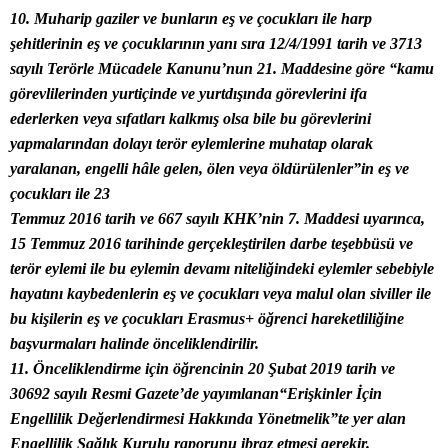
10. Muharip gaziler ve bunların eş ve çocukları ile harp
şehitlerinin eş ve çocuklarının yanı sıra 12/4/1991 tarih ve 3713
sayılı Terörle Mücadele Kanunu’nun 21. Maddesine göre “kamu
görevlilerinden yurtiçinde ve yurtdışında görevlerini ifa
ederlerken veya sıfatları kalkmış olsa bile bu görevlerini
yapmalarından dolayı terör eylemlerine muhatap olarak
yaralanan, engelli hâle gelen, ölen veya öldürülenler”in eş ve
çocukları ile 23
Temmuz 2016 tarih ve 667 sayılı KHK’nin 7. Maddesi uyarınca,
15 Temmuz 2016 tarihinde gerçekleştirilen darbe teşebbüsü ve
terör eylemi ile bu eylemin devamı niteliğindeki eylemler sebebiyle
hayatını kaybedenlerin eş ve çocukları veya malul olan siviller ile
bu kişilerin eş ve çocukları Erasmus+ öğrenci hareketliliğine
başvurmaları halinde önceliklendirilir.
11. Önceliklendirme için öğrencinin 20 Şubat 2019 tarih ve
30692 sayılı Resmi Gazete’de yayımlanan“Erişkinler İçin
Engellilik Değerlendirmesi Hakkında Yönetmelik”te yer alan
Engellilik Sağlık Kurulu raporunu ibraz etmesi gerekir.