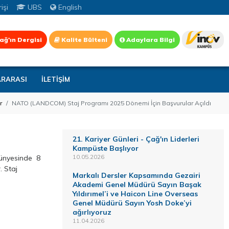
işi
UBS
English
ağ'ın Dergisi
Kalite Bülteni
Adaylara Bilgi
ARARASI
İLETİŞİM
r
NATO (LANDCOM) Staj Programı 2025 Dönemi İçin Başvurular Açıldı
21. Kariyer Günleri - Çağ'ın Liderleri
Kampüste Başlıyor
10.05.2026
bünyesinde 8
. Staj
Markalı Dersler Kapsamında Gezairi
Akademi Genel Müdürü Sayın Başak
Yıldırımel’i ve Haicon Line Overseas
Genel Müdürü Sayın Yosh Doke’yi
ağırlıyoruz
11.04.2026