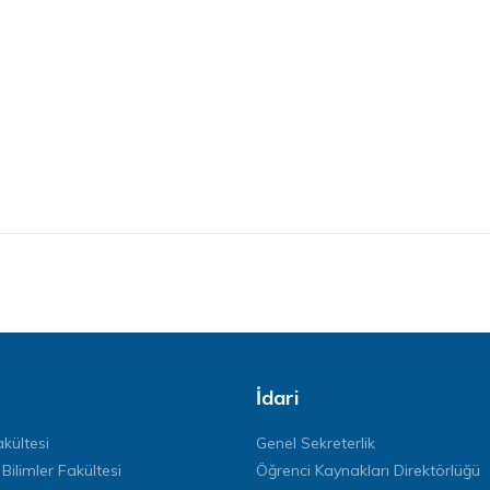
İdari
kültesi
Genel Sekreterlik
 Bilimler Fakültesi
Öğrenci Kaynakları Direktörlüğü