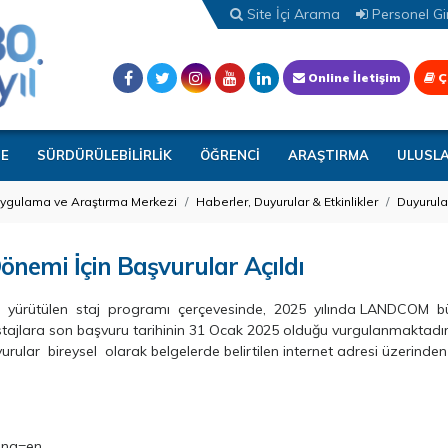
Site İçi Arama
Personel Gir
Online İletişim
Ç
TE
SÜRDÜRÜLEBİLİRLİK
ÖĞRENCİ
ARAŞTIRMA
ULUSL
Uygulama ve Araştırma Merkezi
Haberler, Duyurular & Etkinlikler
Duyurula
emi İçin Başvurular Açıldı
an yürütülen staj programı çerçevesinde, 2025 yılında LANDCOM 
u stajlara son başvuru tarihinin 31 Ocak 2025 olduğu vurgulanmaktadır
urular bireysel olarak belgelerde belirtilen internet adresi üzerinden
lang=en