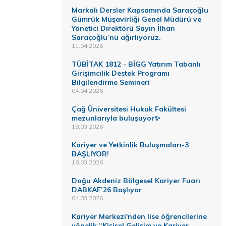
Markalı Dersler Kapsamında Saraçoğlu
Gümrük Müşavirliği Genel Müdürü ve
Yönetici Direktörü Sayın İlhan
Saraçoğlu’nu ağırlıyoruz.
11.04.2026
TÜBİTAK 1812 - BİGG Yatırım Tabanlı
Girişimcilik Destek Programı
Bilgilendirme Semineri
04.04.2026
Çağ Üniversitesi Hukuk Fakültesi
mezunlarıyla buluşuyor✨
18.03.2026
Kariyer ve Yetkinlik Buluşmaları-3
BAŞLIYOR!
18.03.2026
Doğu Akdeniz Bölgesel Kariyer Fuarı
DABKAF’26 Başlıyor
04.03.2026
Kariyer Merkezi'nden lise öğrencilerine
yönelik “Kişisel Gelişim ve Kariyer