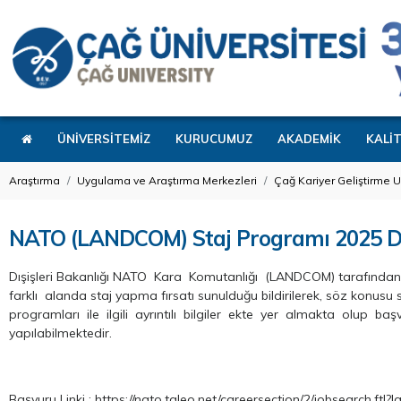
ÜNİVERSİTEMİZ
KURUCUMUZ
AKADEMİK
KALİ
Araştırma
Uygulama ve Araştırma Merkezleri
Çağ Kariyer Geliştirme 
NATO (LANDCOM) Staj Programı 2025 Dön
Dışişleri Bakanlığı NATO Kara Komutanlığı (LANDCOM) tarafınd
farklı alanda staj yapma fırsatı sunulduğu bildirilerek, söz konus
programları ile ilgili ayrıntılı bilgiler ekte yer almakta olup başv
yapılabilmektedir.
Başvuru Linki : https://nato.taleo.net/careersection/2/jobsearch.ftl?