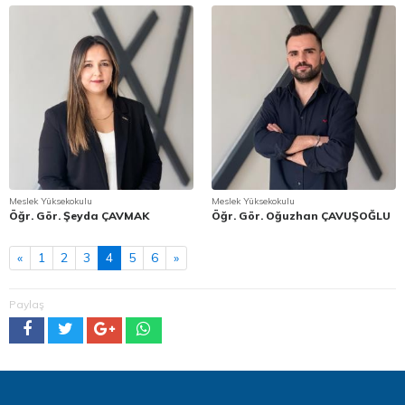
Meslek Yüksekokulu
Meslek Yüksekokulu
Öğr. Gör. Şeyda ÇAVMAK
Öğr. Gör. Oğuzhan ÇAVUŞOĞLU
«
1
2
3
4
5
6
»
Paylaş