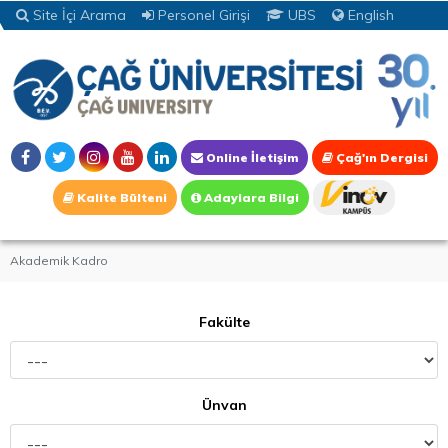
Site İçi Arama
Personel Girişi
UBS
English
Online İletişim
Çağ'ın Dergisi
Kalite Bülteni
Adaylara Bilgi
Akademik Kadro
Fakülte
Ünvan