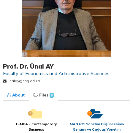
Prof. Dr. Ünal AY
Faculty of Economics and Administrative Sciences
unalay@cag.edu.tr
About
Files
6
4
1
E-MBA - Contemporary
MAN 639 Yönetim Düşüncesinin
Business
Gelişimi ve Çağdaş Yönetim