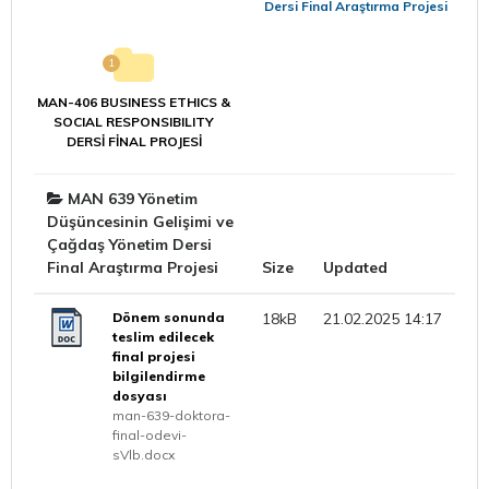
Dersi Final Araştırma Projesi
1
MAN-406 BUSINESS ETHICS &
SOCIAL RESPONSIBILITY
DERSİ FİNAL PROJESİ
MAN 639 Yönetim
Düşüncesinin Gelişimi ve
Çağdaş Yönetim Dersi
Final Araştırma Projesi
Size
Updated
Dönem sonunda
18kB
21.02.2025 14:17
teslim edilecek
final projesi
bilgilendirme
dosyası
man-639-doktora-
final-odevi-
sVlb.docx