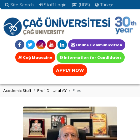
Site Search
Staff Login
(UBS)
Türkçe
Online Communication
Çağ Magazine
Information for Candidates
APPLY NOW
Academic Staff
Prof. Dr. Ünal AY
Files