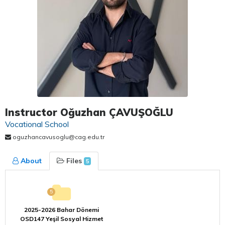
Instructor Oğuzhan ÇAVUŞOĞLU
Vocational School
oguzhancavusoglu@cag.edu.tr
About
Files
5
5
2025-2026 Bahar Dönemi
OSD147 Yeşil Sosyal Hizmet