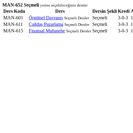
MAN-652 Seçmeli
yerine seçebileceğiniz dersler
Ders Kodu
Ders
Dersin Şekli
Kredi
MAN-601
Örgütsel Davranış
Seçmeli
3-0-3
1
Seçmeli Dersler
MAN-611
Çağdaş Pazarlama
Seçmeli
3-0-3
1
Seçmeli Dersler
MAN-615
Finansal Muhasebe
Seçmeli
3-0-3
1
Seçmeli Dersler